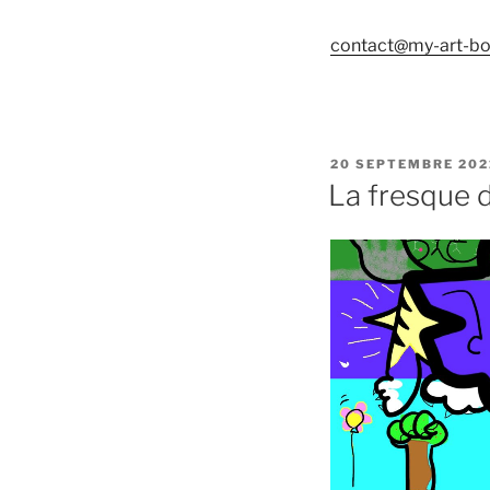
contact@my-art-b
PUBLIÉ
20 SEPTEMBRE 202
LE
La fresque d