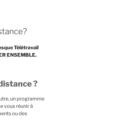
stance?
sque Télétravail
ILLER ENSEMBLE.
distance ?
l’autre, un programme
 vous réunir à
ments ou des