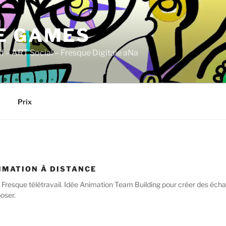
E GAMES
if – ART Social – Fresque Digitale aNa
Prix
IMATION À DISTANCE
 Fresque télétravail. Idée Animation Team Building pour créer des écha
poser.