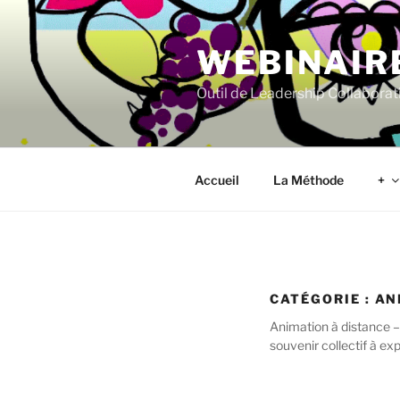
Aller
au
WEBINAIR
contenu
principal
Outil de Leadership Collaborat
Accueil
La Méthode
+
CATÉGORIE :
AN
Animation à distance –
souvenir collectif à ex