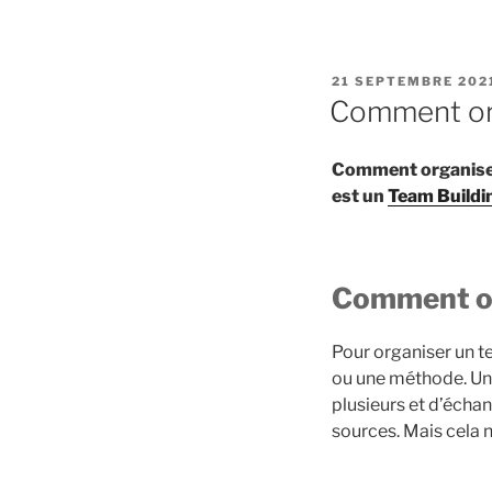
PUBLIÉ
21 SEPTEMBRE 202
LE
Comment org
Comment organiser 
est un
Team Buildi
Comment org
Pour organiser un te
ou une méthode. Un
plusieurs et d’éch
sources. Mais cela 