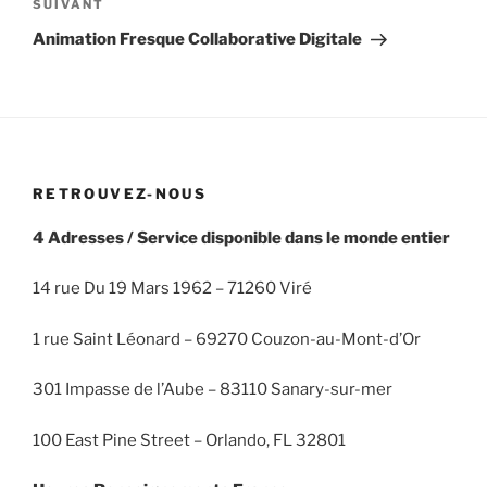
Article
SUIVANT
suivant
Animation Fresque Collaborative Digitale
RETROUVEZ-NOUS
4 Adresses / Service disponible dans le monde entier
14 rue Du 19 Mars 1962 – 71260 Viré
1 rue Saint Léonard – 69270 Couzon-au-Mont-d’Or
301 Impasse de l’Aube – 83110 Sanary-sur-mer
100 East Pine Street – Orlando, FL 32801