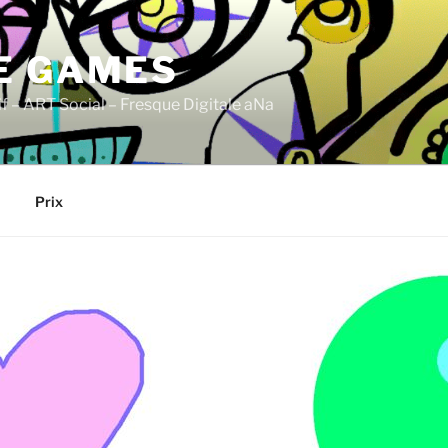
E GAMES
if – ART Social – Fresque Digitale aNa
Prix