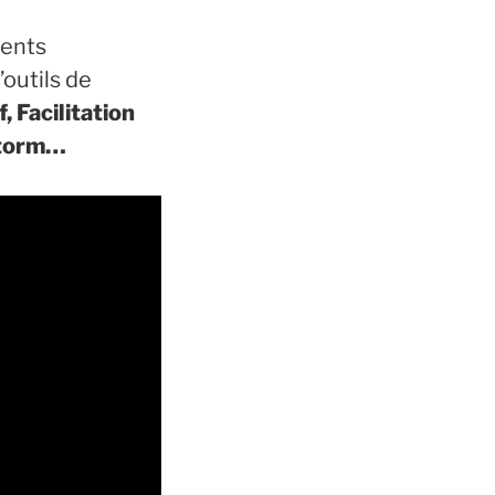
rents
outils de
, Facilitation
hstorm…