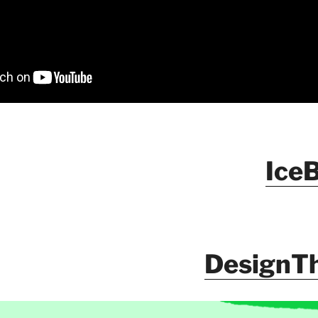
IceB
DesignTh