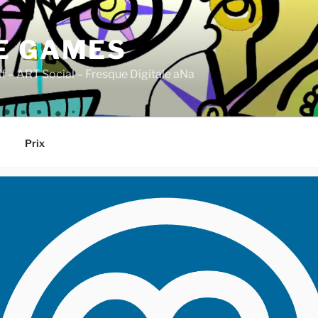
E GAMES
if – ART Social – Fresque Digitale aNa
Prix