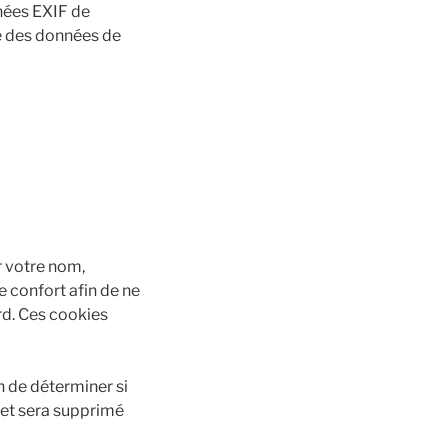
nées EXIF de
re des données de
r votre nom,
 confort afin de ne
rd. Ces cookies
n de déterminer si
 et sera supprimé