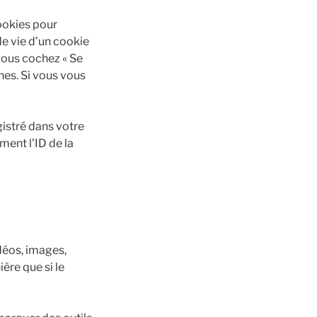
ookies pour
e vie d’un cookie
 vous cochez « Se
es. Si vous vous
gistré dans votre
ent l’ID de la
déos, images,
ère que si le