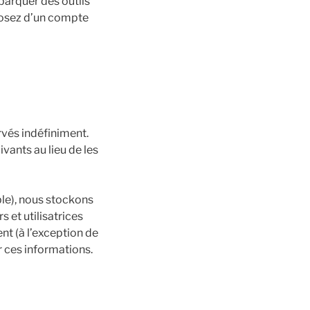
barquer des outils
sposez d’un compte
vés indéfiniment.
ants au lieu de les
ible), nous stockons
 et utilisatrices
nt (à l’exception de
r ces informations.