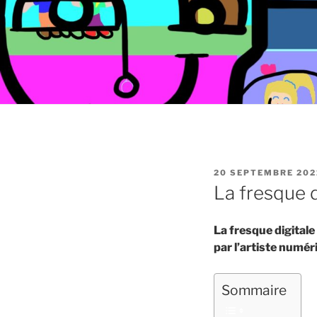
PUBLIÉ
20 SEPTEMBRE 202
LE
La fresque d
La fresque digital
par l’artiste numéri
Sommaire