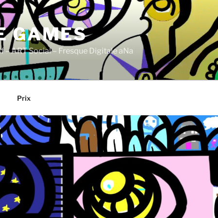
E GAMES
if – ART Social – Fresque Digitale aNa
Prix