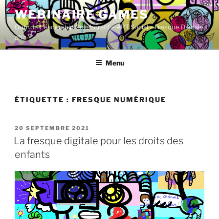
Aller
WEBINAIRE GAMES
au
Outil de Leadership Collaboratif – ART Social – Fresque Digitale
contenu
aNa
principal
Menu
ÉTIQUETTE :
FRESQUE NUMÉRIQUE
PUBLIÉ
20 SEPTEMBRE 2021
LE
La fresque digitale pour les droits des
enfants