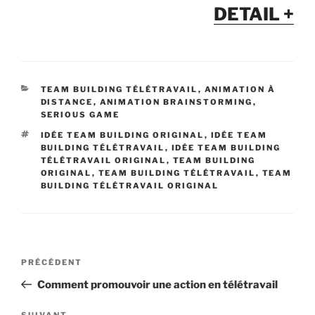
DETAIL +
CATÉGORIES
TEAM BUILDING TÉLÉTRAVAIL
,
ANIMATION À
DISTANCE
,
ANIMATION BRAINSTORMING
,
SERIOUS GAME
ÉTIQUETTES
IDÉE TEAM BUILDING ORIGINAL
,
IDÉE TEAM
BUILDING TÉLÉTRAVAIL
,
IDÉE TEAM BUILDING
TÉLÉTRAVAIL ORIGINAL
,
TEAM BUILDING
ORIGINAL
,
TEAM BUILDING TÉLÉTRAVAIL
,
TEAM
BUILDING TÉLÉTRAVAIL ORIGINAL
Navigation
Article
PRÉCÉDENT
de
précédent
Comment promouvoir une action en télétravail
l’article