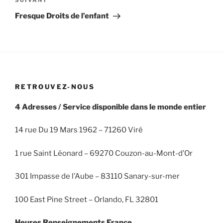
Article
SUIVANT
suivant
Fresque Droits de l’enfant
RETROUVEZ-NOUS
4 Adresses / Service disponible dans le monde entier
14 rue Du 19 Mars 1962 – 71260 Viré
1 rue Saint Léonard – 69270 Couzon-au-Mont-d’Or
301 Impasse de l’Aube – 83110 Sanary-sur-mer
100 East Pine Street – Orlando, FL 32801
Heures Renseignements France