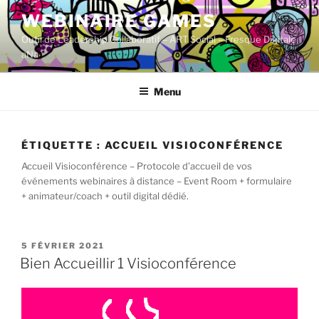
Aller
WEBINAIRE GAMES
au
Outil de Leadership Collaboratif – ART Social – Fresque Digitale
contenu
aNa
principal
Menu
ÉTIQUETTE :
ACCUEIL VISIOCONFÉRENCE
Accueil Visioconférence – Protocole d’accueil de vos
événements webinaires à distance – Event Room + formulaire
+ animateur/coach + outil digital dédié.
PUBLIÉ
5 FÉVRIER 2021
LE
Bien Accueillir 1 Visioconférence