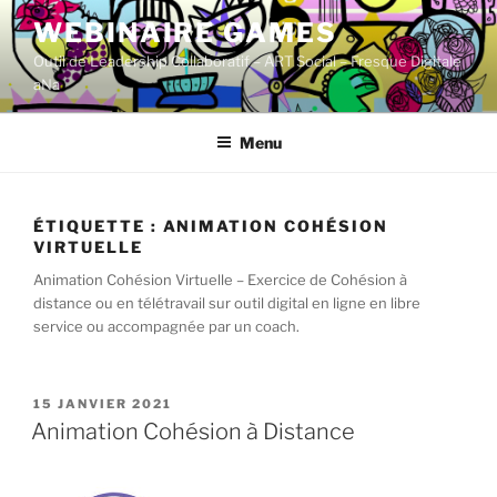
Aller
WEBINAIRE GAMES
au
Outil de Leadership Collaboratif – ART Social – Fresque Digitale
contenu
aNa
principal
Menu
ÉTIQUETTE :
ANIMATION COHÉSION
VIRTUELLE
Animation Cohésion Virtuelle – Exercice de Cohésion à
distance ou en télétravail sur outil digital en ligne en libre
service ou accompagnée par un coach.
PUBLIÉ
15 JANVIER 2021
LE
Animation Cohésion à Distance