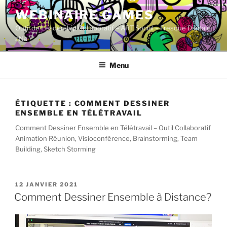
Aller
WEBINAIRE GAMES
au
Outil de Leadership Collaboratif – ART Social – Fresque Digitale
contenu
aNa
principal
Menu
ÉTIQUETTE :
COMMENT DESSINER
ENSEMBLE EN TÉLÉTRAVAIL
Comment Dessiner Ensemble en Télétravail – Outil Collaboratif
Animation Réunion, Visioconférence, Brainstorming, Team
Building, Sketch Storming
PUBLIÉ
12 JANVIER 2021
LE
Comment Dessiner Ensemble à Distance?