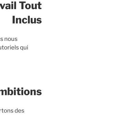
vail
Tout
Inclus
is nous
toriels qui
mbitions
rtons des