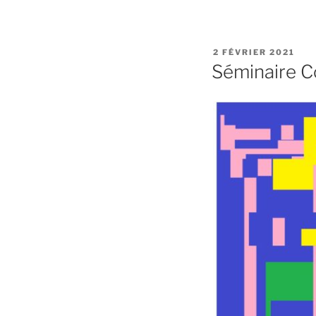
PUBLIÉ
2 FÉVRIER 2021
LE
Séminaire Co