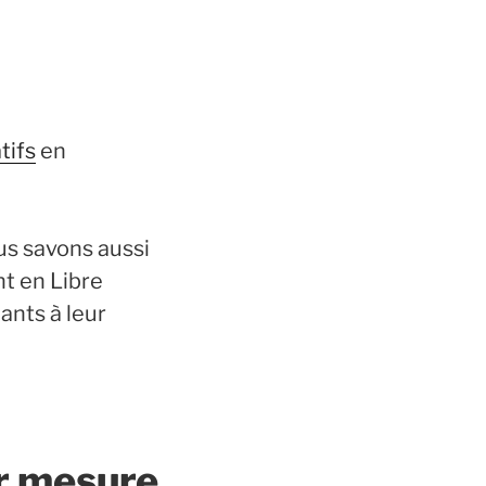
tifs
en
us savons aussi
t en Libre
pants à leur
ur mesure