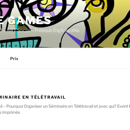
E GAMES
if – ART Social – Fresque Digitale aNa
Prix
MINAIRE EN TÉLÉTRAVAIL
il – Pourquoi Organiser un Séminaire en Télétravail et avec qui? Even
rs Imprimés