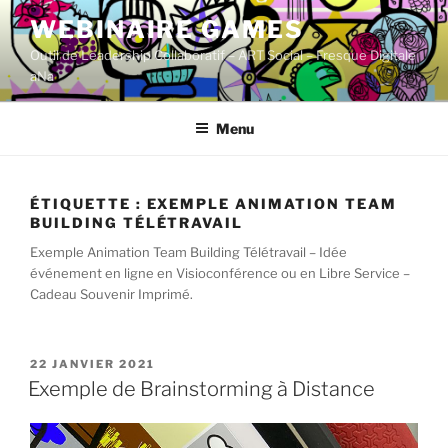
Aller
WEBINAIRE GAMES
au
Outil de Leadership Collaboratif – ART Social – Fresque Digitale
contenu
aNa
principal
Menu
ÉTIQUETTE :
EXEMPLE ANIMATION TEAM
BUILDING TÉLÉTRAVAIL
Exemple Animation Team Building Télétravail – Idée
événement en ligne en Visioconférence ou en Libre Service –
Cadeau Souvenir Imprimé.
PUBLIÉ
22 JANVIER 2021
LE
Exemple de Brainstorming à Distance