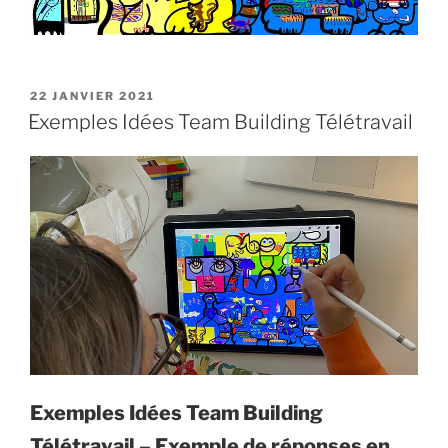
PUBLIÉ
22 JANVIER 2021
LE
Exemples Idées Team Building Télétravail
Exemples Idées Team Building
Télétravail – Exemple de réponses en