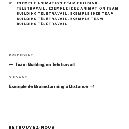
ÉTIQUETTES
EXEMPLE ANIMATION TEAM BUILDING
TÉLÉTRAVAIL
,
EXEMPLE IDÉE ANIMATION TEAM
BUILDING TÉLÉTRAVAIL
,
EXEMPLE IDÉE TEAM
BUILDING TÉLÉTRAVAIL
,
EXEMPLE TEAM
BUILDING TÉLÉTRAVAIL
Navigation
Article
PRÉCÉDENT
de
précédent
Team Building en Télétravail
l’article
Article
SUIVANT
suivant
Exemple de Brainstorming à Distance
RETROUVEZ-NOUS